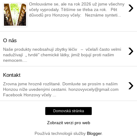
›
Omlouváme se, ale na rok 2026 už jsme všechny
včely vyprodaly. Těšíme se třeba za rok. Pět
důvodů pro Honzovy včely: Neznáme synteti...
O nás
›
Naše produkty neobsahují zbytky léčiv – včelaři často velmi
nadužívají „ tvrdé" chemické látky, jimiž bojují proti našim
nemocem....
Kontakt
›
Zrovna jsme hrozně rozlítané. Domluvte se prosím s naším
Honzou níže uvedenými cestami. honzovyvcely@gmail.com
Facebook Honzovy včely ...
Domovská stránka
Zobrazit verzi pro web
Používá technologii služby
Blogger
.