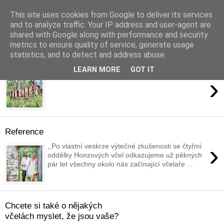
This site uses cookies from Google to deliver its services
and to analyze traffic. Your IP address and user-agent are
shared with Google along with performance and security
metrics to ensure quality of service, generate usage
statistics, and to detect and address abuse.
úterý 11. března 2014
LEARN MORE
GOT IT
›
Reference
›
,,Po vlastní veskrze výtečné zkušenosti se čtyřmi
oddělky Honzových včel odkazujeme už pěkných
pár let všechny okolo nás začínající včelaře ...
Chcete si také o nějakých
včelách myslet, že jsou vaše?